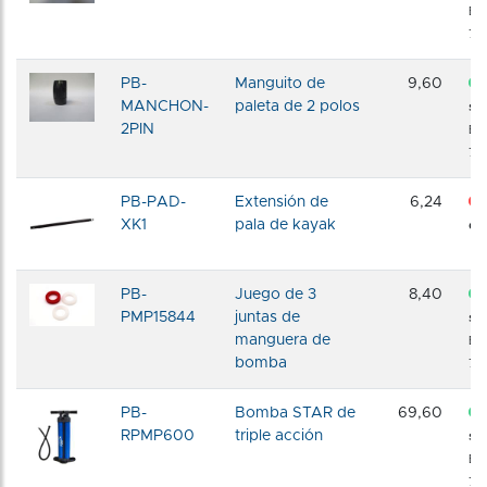
En
72 
PB-
Manguito de
9,60
MANCHON-
paleta de 2 polos
sto
2PIN
En
72 
PB-PAD-
Extensión de
6,24
XK1
pala de kayak
dis
PB-
Juego de 3
8,40
PMP15844
juntas de
sto
manguera de
En
bomba
72 
PB-
Bomba STAR de
69,60
RPMP600
triple acción
sto
En
72 