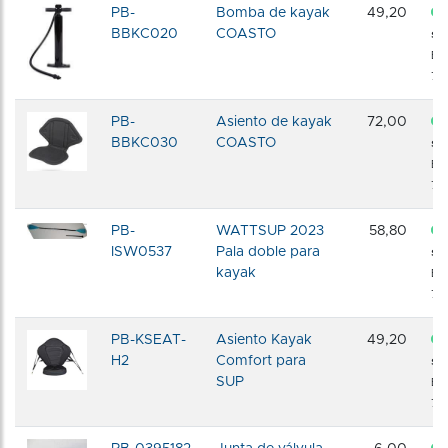
PB-
Bomba de kayak
49,20
BBKC020
COASTO
sto
En
72 
PB-
Asiento de kayak
72,00
BBKC030
COASTO
sto
En
72 
PB-
WATTSUP 2023
58,80
ISW0537
Pala doble para
sto
kayak
En
72 
PB-KSEAT-
Asiento Kayak
49,20
H2
Comfort para
sto
SUP
En
72 