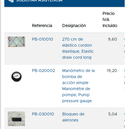
SOLICITAR ASISTENCIA
Precio
IVA
Referencia
Designación
Incluido
S
PB-010010
270 cm de
9,60
elástico cordon
sto
élastique, Elastic
En
draw cord long
72 
PB-020002
Manómetro de la
19,20
bomba de
sto
acción simple
En
Manomètre de
72 
pompe, Pump
pressure gauge
PB-030010
Bloqueo de
5,04
alerones
sto
En