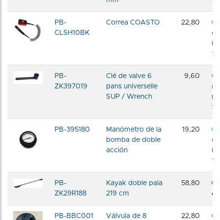
72 
PB-
Correa COASTO
22,80
CLSH10BK
sto
En
72 
PB-
Clé de valve 6
9,60
ZK397019
pans universelle
sto
SUP / Wrench
En
72 
PB-395180
Manómetro de la
19,20
bomba de doble
sto
acción
En
72 
PB-
Kayak doble pala
58,80
ZK29R188
219 cm
dis
PB-BBC001
Válvula de 8
22,80