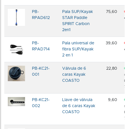
PB-
Pala SUP/Kayak
75,60
RPAD612
STAR Paddle
dis
SPIRIT Carbon
2en1
PB-
Pala universal de
39,60
RPAD714
fibra SUP/Kayak
dis
2 en 1
PB-KC21-
Válvula de 6
22,80
001
caras Kayak
sto
COASTO
En
72 
PB-KC21-
Llave de válvula
9,60
002
de 6 caras Kayak
sto
COASTO
En
72 