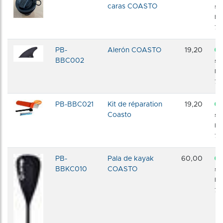
caras COASTO
sto
En
72 
PB-
Alerón COASTO
19,20
BBC002
sto
En
72 
PB-BBC021
Kit de réparation
19,20
Coasto
sto
En
72 
PB-
Pala de kayak
60,00
BBKC010
COASTO
sto
En
72 