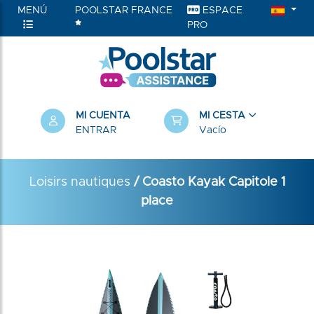
MENÚ
POOLSTAR FRANCE
ESPACE
PRO
MI CUENTA
MI CESTA
ENTRAR
Vacío
Loisirs nautiques
/ Coasto Kayak Capitole 1
place