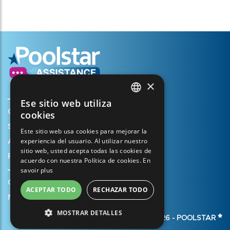
×
Ese sitio web utiliza
FRENCH
Crear mi cuenta
cookies
ENGLISH
Su cesta
Este sitio web usa cookies para mejorar la
experiencia del usuario. Al utilizar nuestro
SPANISH
Abrir un caso de soporte
sitio web, usted acepta todas las cookies de
Registrar mi garantía
ITALIAN
acuerdo con nuestra Política de cookies.
En
savoir plus
PORTUGUESE
Condiciones generales de venta
ACEPTAR TODO
RECHAZAR TODO
GERMAN
Notas legales
MOSTRAR DETALLES
© 2026 -
POOLSTAR