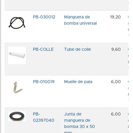
72 
PB-030012
Manguera de
19,20
bomba universal
sto
En
72 
PB-COLLE
Tube de colle
9,60
sto
En
72 
PB-010019
Muelle de pala
6,00
sto
En
72 
PB-
Junta de
6,00
02397040
manguera de
sto
bomba 30 x 50
En
mm