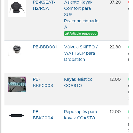
PB-KSEAT-
Asiento Kayak
37,20
H2/RCA
Comfort para
dis
SUP
Reacondicionado
A
Artículo renovado
PB-BBD001
Válvula SKIFFO /
22,80
WATTSUP para
sto
Dropstitch
En
72 
PB-
Kayak elástico
12,00
BBKC003
COASTO
sto
En
72 
PB-
Reposapiés para
12,00
BBKC004
kayak COASTO
sto
En
72 