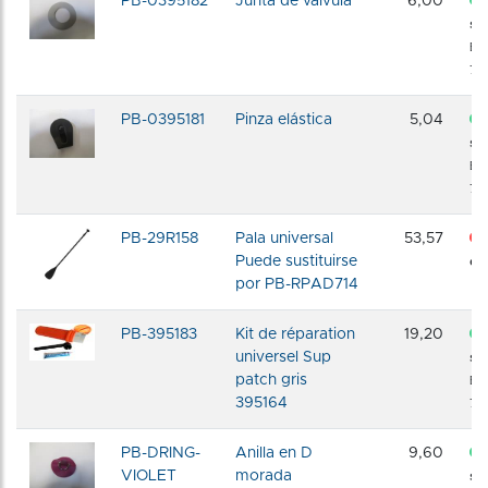
PB-0395182
Junta de válvula
6,00
sto
En
72 
PB-0395181
Pinza elástica
5,04
sto
En
72 
PB-29R158
Pala universal
53,57
Puede sustituirse
dis
por PB-RPAD714
PB-395183
Kit de réparation
19,20
universel Sup
sto
patch gris
En
395164
72 
PB-DRING-
Anilla en D
9,60
VIOLET
morada
sto