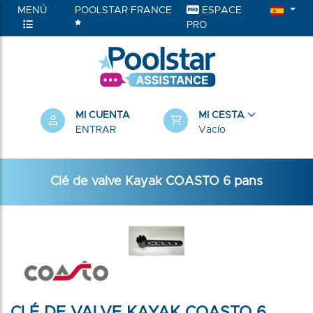
MENÚ
POOLSTAR FRANCE
ESPACE
PRO
MI CUENTA
MI CESTA
ENTRAR
Vacío
Clé de valve Kayak COASTO 6 pans
CLÉ DE VALVE KAYAK COASTO 6