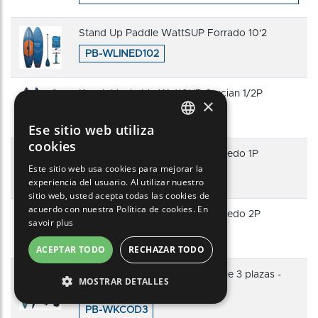
Stand Up Paddle WattSUP Forrado 10'2
PB-WLINED102
Kayak hinchable WattSUP Crucian 1/2P
×
PB-WKCRN2
Ese sitio web utiliza
FRENCH
cookies
Kayak hinchable WattSUP Torpedo 1P
ENGLISH
Este sitio web usa cookies para mejorar la
PB-WKTOR1
experiencia del usuario. Al utilizar nuestro
SPANISH
sitio web, usted acepta todas las cookies de
ITALIAN
acuerdo con nuestra Política de cookies.
En
Kayak hinchable WattSUP Torpedo 2P
savoir plus
PORTUGUESE
PB-WKTOR2
ACEPTAR TODO
RECHAZAR TODO
GERMAN
WattSUP COD - Kayak hinchable 3 plazas -
MOSTRAR DETALLES
Colección 2025
PB-WKCOD3