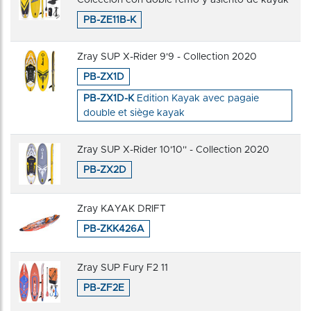
PB-ZE11B-K
Zray SUP X-Rider 9'9 - Collection 2020
PB-ZX1D
PB-ZX1D-K
Edition Kayak avec pagaie
double et siège kayak
Zray SUP X-Rider 10'10'' - Collection 2020
PB-ZX2D
Zray KAYAK DRIFT
PB-ZKK426A
Zray SUP Fury F2 11
PB-ZF2E